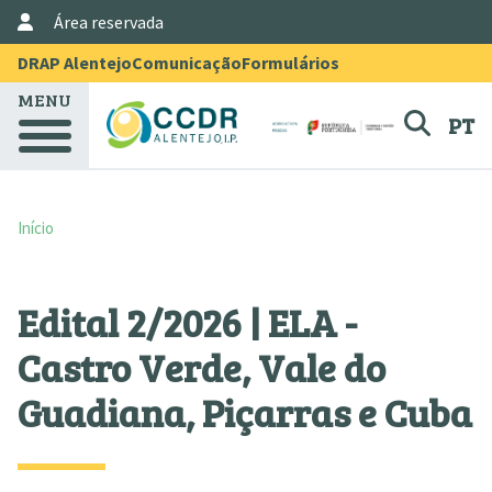
User Account Menu
Passar para o conteúdo principal
Área reservada
Menu Topo
DRAP Alentejo
Comunicação
Formulários
MENU
PT
Início
Edital 2/2026 | ELA -
Castro Verde, Vale do
Guadiana, Piçarras e Cuba