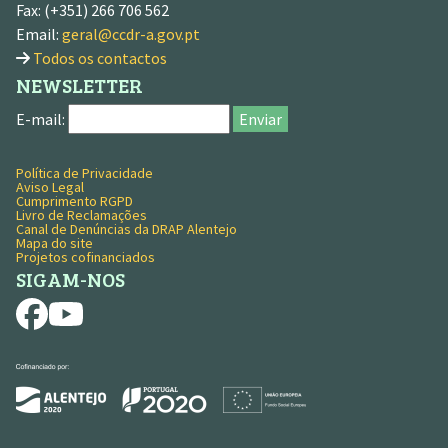
Fax: (+351) 266 706 562
Email:
geral@ccdr-a.gov.pt
Todos os contactos
NEWSLETTER
E-mail:
Enviar
Política de Privacidade
MENU RODAPÉ
Aviso Legal
Cumprimento RGPD
Livro de Reclamações
Canal de Denúncias da DRAP Alentejo
Mapa do site
Projetos cofinanciados
SIGAM-NOS