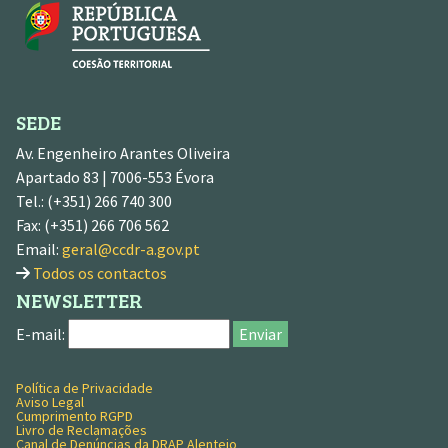
SEDE
Av. Engenheiro Arantes Oliveira
Apartado 83 | 7006-553 Évora
Tel.: (+351) 266 740 300
Fax: (+351) 266 706 562
Email:
geral@ccdr-a.gov.pt
Todos os contactos
NEWSLETTER
E-mail:
Enviar
Política de Privacidade
MENU RODAPÉ
Aviso Legal
Cumprimento RGPD
Livro de Reclamações
Canal de Denúncias da DRAP Alentejo