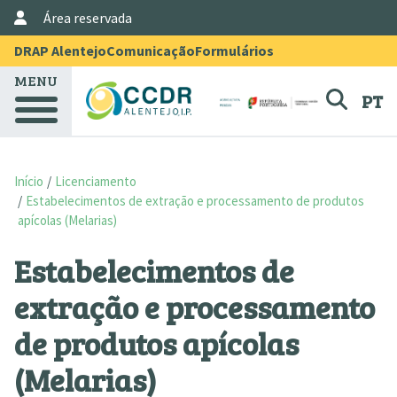
User Account Menu
Passar para o conteúdo principal
Área reservada
Menu Topo
DRAP Alentejo
Comunicação
Formulários
MENU
PT
Início
Licenciamento
Estabelecimentos de extração e processamento de produtos
apícolas (Melarias)
Estabelecimentos de
extração e processamento
de produtos apícolas
(Melarias)