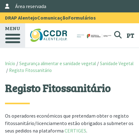
User Account Menu
Passar para o conteúdo principal
Área reservada
Menu Topo
DRAP Alentejo
Comunicação
Formulários
MENU
PT
Início
Segurança alimentar e sanidade vegetal
Sanidade Vegetal
Registo Fitossanitário
Registo Fitossanitário
Os operadores económicos que pretendam obter o registo
fitossanitário/licenciamento estão obrigados a submeter os
seus pedidos na plataforma
CERTIGES
.