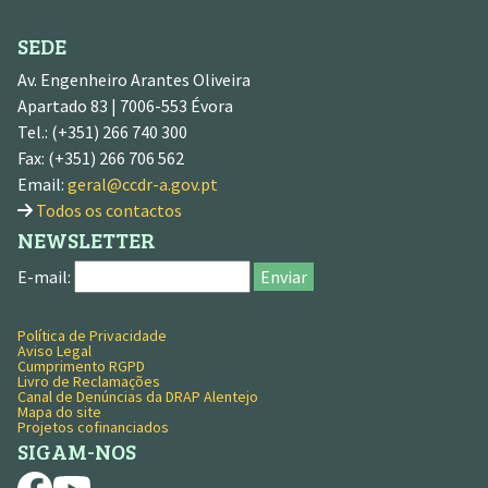
SEDE
Av. Engenheiro Arantes Oliveira
Apartado 83 | 7006-553 Évora
Tel.: (+351) 266 740 300
Fax: (+351) 266 706 562
Email:
geral@ccdr-a.gov.pt
Todos os contactos
NEWSLETTER
E-mail:
Enviar
Política de Privacidade
MENU RODAPÉ
Aviso Legal
Cumprimento RGPD
Livro de Reclamações
Canal de Denúncias da DRAP Alentejo
Mapa do site
Projetos cofinanciados
SIGAM-NOS