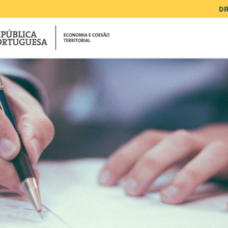
Me
DR