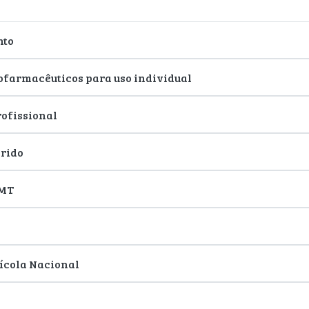
nto
tofarmacêuticos para uso individual
ofissional
orido
IMT
ícola Nacional