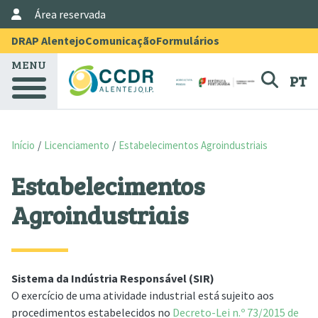
User Account Menu
Passar para o conteúdo principal
Área reservada
Menu Topo
DRAP Alentejo
Comunicação
Formulários
MENU
PT
Início
Licenciamento
Estabelecimentos Agroindustriais
Estabelecimentos
Agroindustriais
Sistema da Indústria Responsável (SIR)
O exercício de uma atividade industrial está sujeito aos
procedimentos estabelecidos no
Decreto-Lei n.º 73/2015 de