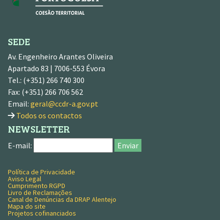
SEDE
Av. Engenheiro Arantes Oliveira
Apartado 83 | 7006-553 Évora
Tel.: (+351) 266 740 300
Fax: (+351) 266 706 562
Email:
geral@ccdr-a.gov.pt
Todos os contactos
NEWSLETTER
E-mail:
Enviar
Política de Privacidade
MENU RODAPÉ
Aviso Legal
Cumprimento RGPD
Livro de Reclamações
Canal de Denúncias da DRAP Alentejo
Mapa do site
Projetos cofinanciados