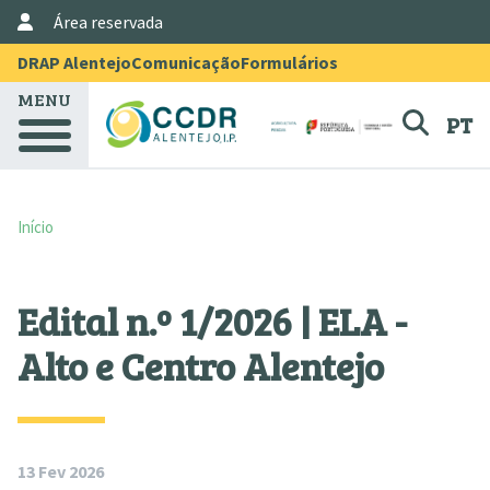
User Account Menu
Passar para o conteúdo principal
Área reservada
Menu Topo
DRAP Alentejo
Comunicação
Formulários
MENU
PT
Início
Edital n.º 1/2026 | ELA -
Alto e Centro Alentejo
13 Fev 2026