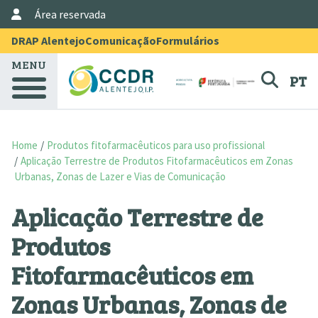
User Account Menu
Skip to main content
Área reservada
Menu Topo
DRAP Alentejo
Comunicação
Formulários
MENU
PT
Home
Produtos fitofarmacêuticos para uso profissional
Aplicação Terrestre de Produtos Fitofarmacêuticos em Zonas
Urbanas, Zonas de Lazer e Vias de Comunicação
Aplicação Terrestre de
Produtos
Fitofarmacêuticos em
Zonas Urbanas, Zonas de