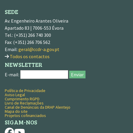
SEDE
Av. Engenheiro Arantes Oliveira
Apartado 83 | 7006-553 Évora
Tel.: (+351) 266 740 300
Fax: (+351) 266 706 562
Email:
geral@ccdr-a.gov.pt
Todos os contactos
NEWSLETTER
E-mail:
Enviar
Política de Privacidade
MENU RODAPÉ
Aviso Legal
Cumprimento RGPD
Livro de Reclamações
Canal de Denúncias da DRAP Alentejo
Mapa do site
Projetos cofinanciados
SIGAM-NOS