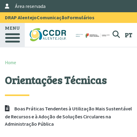
User Account Menu
Skip to main content
Área reservada
Menu Topo
DRAP Alentejo
Comunicação
Formulários
MENU
PT
Home
Orientações Técnicas
Boas Práticas Tendentes à Utilização Mais Sustentável
de Recursos e à Adoção de Soluções Circulares na
Administração Pública