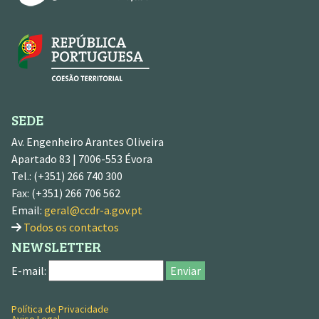
SEDE
Av. Engenheiro Arantes Oliveira
Apartado 83 | 7006-553 Évora
Tel.: (+351) 266 740 300
Fax: (+351) 266 706 562
Email:
geral@ccdr-a.gov.pt
Todos os contactos
NEWSLETTER
E-mail:
Enviar
Política de Privacidade
MENU RODAPÉ