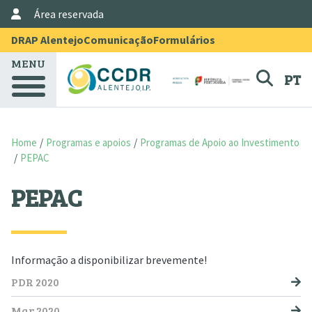
User Account Menu
Skip to main content
Área reservada
Menu Topo
DRAP Alentejo
Comunicação
Formulários
MENU
PT
Home
Programas e apoios
Programas de Apoio ao Investimento
PEPAC
PEPAC
Informação a disponibilizar brevemente!
NAVEGAÇÃO PRINCIPAL
PDR 2020
Mar 2020