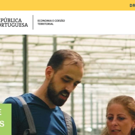
Me
DR