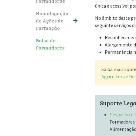
Formadoras
única e acessível p
Homologação
No âmbito deste pro
de Ações de
seguinte serviços d
Formação
Reconheciment
Bolsa de
Alargamento d
Formadores
Permanência n
Saiba mais sobre
Agricultura e D
Suporte Lega
Despacho n.
Formadores p
Alimentação