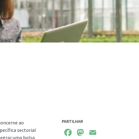
PARTILHAR
concerne ao
Facebook
Mastodon
Email
ecífica sectorial
tegrar uma bolsa