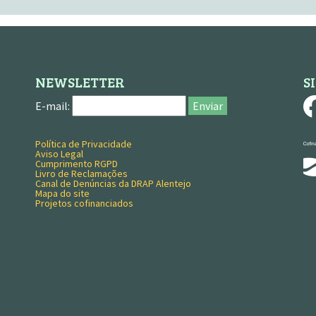
NEWSLETTER
S
E-mail:
Enviar
Política de Privacidade
MENU RODAPÉ
Aviso Legal
Cumprimento RGPD
Livro de Reclamações
Canal de Denúncias da DRAP Alentejo
Mapa do site
Projetos cofinanciados