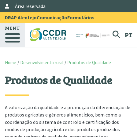
User Account Menu
Skip to main content
Área reservada
Menu Topo
DRAP Alentejo
Comunicação
Formulários
MENU
PT
Home
Desenvolvimento rural
Produtos de Qualidade
Produtos de Qualidade
A valorização da qualidade e a promoção da diferenciação de
produtos agrícolas e géneros alimentícios, bem como a
coordenação do sistema de controlo e certificação dos
modos de produção agrícola e dos produtos produzidos
segundo regimes de qualidade, nomeadamente as