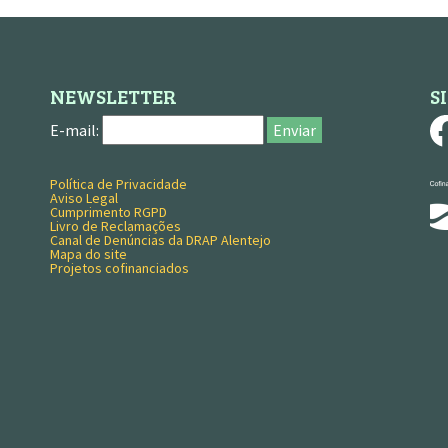
NEWSLETTER
S
E-mail:
Enviar
Política de Privacidade
MENU RODAPÉ
Aviso Legal
Cumprimento RGPD
Livro de Reclamações
Canal de Denúncias da DRAP Alentejo
Mapa do site
Projetos cofinanciados