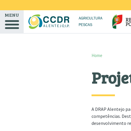
Skip to main content
MENU
Home
Proje
A DRAP Alentejo par
competências. Desta
desenvolvimento re