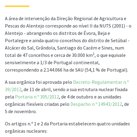
A área de intervenção da Direção Regional de Agricultura e
Pescas do Alentejo corresponde ao nível II da NUTS (2001) - o
Alentejo - abrangendo os distritos de Évora, Beja e
Portalegre e ainda quatro concelhos do distrito de Setúbal -
Alcácer do Sal, Grândola, Santiago do Cacém e Sines, num
2
total de 47 concelhos e cerca de 30.000 km
, o que equivale
sensivelmente a 1/3 de Portugal continental,
correspondendo a 2.144.066 ha de SAU (54,1 % de Portugal).
A sua orgânica foi aprovada pelo
Decreto-Regulamentar n.º
39/2012
, de 11 de abril, sendo a sua estrutura nuclear fixada
pela
Portaria n.º 305/2012
, de 4 de outubro e as unidades
orgânicas flexíveis criadas pelo
Despacho n.º 14943/2012
, de
5 de novembro.
Os artigos n.º 1 e 2 da Portaria estabelecem quatro unidades
orgânicas nucleares: