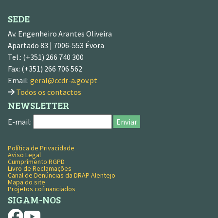
SEDE
Av. Engenheiro Arantes Oliveira
Apartado 83 | 7006-553 Évora
Tel.: (+351) 266 740 300
Fax: (+351) 266 706 562
Email:
geral@ccdr-a.gov.pt
Todos os contactos
NEWSLETTER
E-mail:
Enviar
Política de Privacidade
MENU RODAPÉ
Aviso Legal
Cumprimento RGPD
Livro de Reclamações
Canal de Denúncias da DRAP Alentejo
Mapa do site
Projetos cofinanciados
SIGAM-NOS