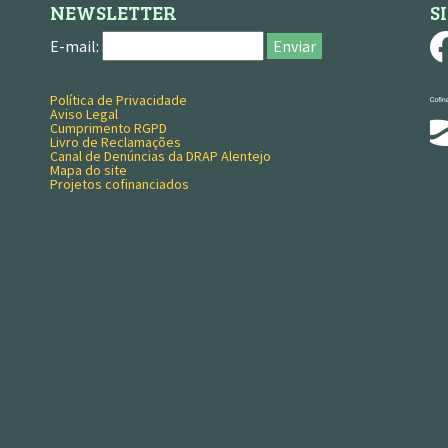
NEWSLETTER
S
E-mail:
Enviar
Política de Privacidade
MENU RODAPÉ
Aviso Legal
Cumprimento RGPD
Livro de Reclamações
Canal de Denúncias da DRAP Alentejo
Mapa do site
Projetos cofinanciados