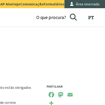
nu Topo
User Acc
AP Alentejo
Comunicação
Formulários
Área reservada
PT
O que procura?
PARTILHAR
nto estão obrigados
Facebook
Mastodon
Email
Share
de correio