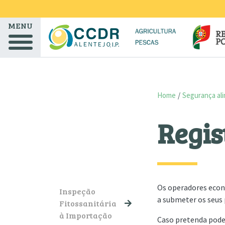
Skip to main content
MENU
Home
Segurança ali
Regis
NAVEGAÇÃO PRINCIPAL
Os operadores econ
Inspeção
a submeter os seus
Fitossanitária
à Importação
Caso pretenda poder