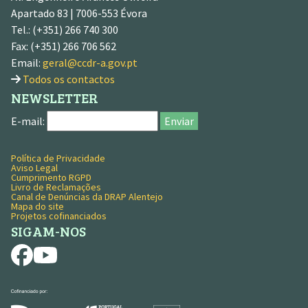
Apartado 83 | 7006-553 Évora
Tel.: (+351) 266 740 300
Fax: (+351) 266 706 562
Email:
geral@ccdr-a.gov.pt
Todos os contactos
NEWSLETTER
E-mail:
Enviar
Política de Privacidade
MENU RODAPÉ
Aviso Legal
Cumprimento RGPD
Livro de Reclamações
Canal de Denúncias da DRAP Alentejo
Mapa do site
Projetos cofinanciados
SIGAM-NOS