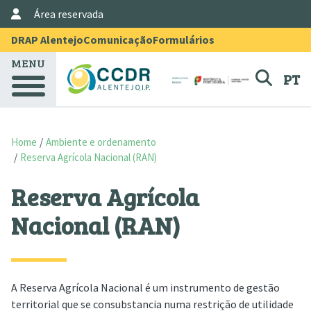
User Account Menu
Skip to main content
Área reservada
Menu Topo
DRAP Alentejo
Comunicação
Formulários
MENU
PT
Home
Ambiente e ordenamento
Reserva Agrícola Nacional (RAN)
Reserva Agrícola
Nacional (RAN)
A Reserva Agrícola Nacional é um instrumento de gestão
territorial que se consubstancia numa restrição de utilidade