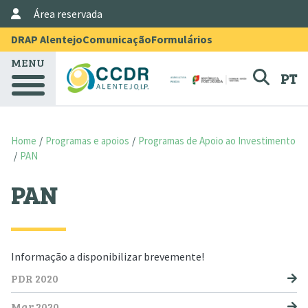
User Account Menu
Skip to main content
Área reservada
Menu Topo
DRAP Alentejo
Comunicação
Formulários
MENU
PT
Home
Programas e apoios
Programas de Apoio ao Investimento
PAN
PAN
Informação a disponibilizar brevemente!
NAVEGAÇÃO PRINCIPAL
PDR 2020
Mar 2020