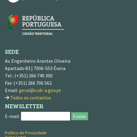
SEDE
Av. Engenheiro Arantes Oliveira
Apartado 83 | 7006-553 Évora
Tel.: (+351) 266 740 300
Fax: (+351) 266 706 562
Email:
geral@ccdr-a.gov.pt
Todos os contactos
NEWSLETTER
E-mail:
Enviar
Política de Privacidade
MENU RODAPÉ