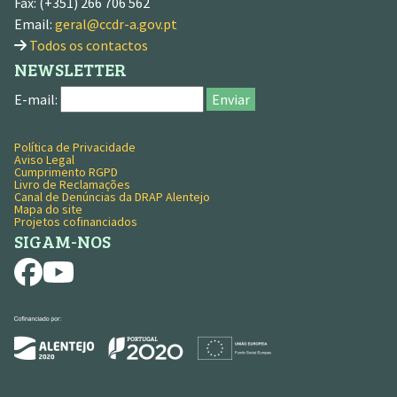
Fax: (+351) 266 706 562
Email:
geral@ccdr-a.gov.pt
Todos os contactos
NEWSLETTER
E-mail:
Enviar
Política de Privacidade
MENU RODAPÉ
Aviso Legal
Cumprimento RGPD
Livro de Reclamações
Canal de Denúncias da DRAP Alentejo
Mapa do site
Projetos cofinanciados
SIGAM-NOS