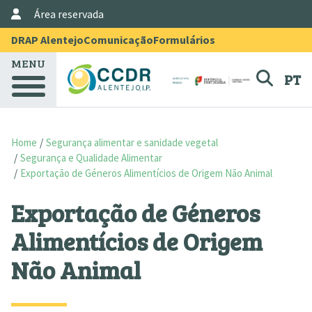
User Account Menu
Skip to main content
Área reservada
Menu Topo
DRAP Alentejo
Comunicação
Formulários
MENU
PT
Home
Segurança alimentar e sanidade vegetal
Segurança e Qualidade Alimentar
Exportação de Géneros Alimentícios de Origem Não Animal
Exportação de Géneros
Alimentícios de Origem
Não Animal