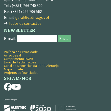
Tel.: (+351) 266 740 300
Fax: (+351) 266 706 562
Email:
geral@ccdr-a.gov.pt
Todos os contactos
NEWSLETTER
E-mail:
Enviar
Política de Privacidade
MENU RODAPÉ
Aviso Legal
Cumprimento RGPD
Livro de Reclamações
Canal de Denúncias da DRAP Alentejo
Mapa do site
Projetos cofinanciados
SIGAM-NOS