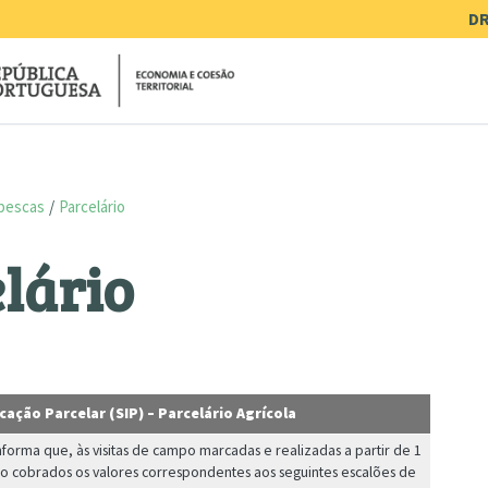
Me
DR
 pescas
Parcelário
lário
cação Parcelar (SIP) – Parcelário Agrícola
informa que, às visitas de campo marcadas e realizadas a partir de 1
ão cobrados os valores correspondentes aos seguintes escalões de