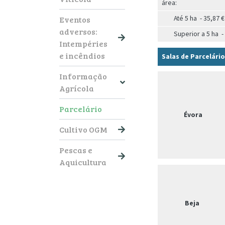
área:
Eventos
Até 5 ha - 35,87 €
adversos:
Superior a 5 ha - 
Intempéries
e incêndios
Salas de Parcelári
Informação
Agrícola
Parcelário
Évora
Cultivo OGM
Pescas e
Aquicultura
Beja