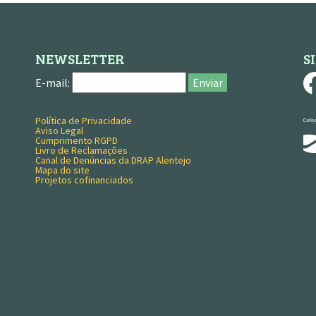
NEWSLETTER
S
E-mail:
Enviar
Política de Privacidade
MENU RODAPÉ
Aviso Legal
Cumprimento RGPD
Livro de Reclamações
Canal de Denúncias da DRAP Alentejo
Mapa do site
Projetos cofinanciados