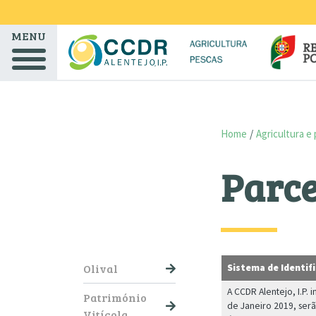
Skip to main content
MENU
Home
Agricultura e
Parce
NAVEGAÇÃO PRINCIPAL
Olival
Sistema de Identifi
A CCDR Alentejo, I.P. 
Património
de Janeiro 2019, ser
Vitícola