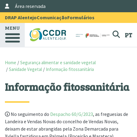
User Account Menu
Skip to main content
Área reservada
Menu Topo
DRAP Alentejo
Comunicação
Formulários
MENU
PT
Home
Segurança alimentar e sanidade vegetal
Sanidade Vegetal
Informação fitossanitária
Informação fitossanitária
No seguimento do
Despacho 60/G/2023
, as freguesias de
Landeira e Vendas Novas do concelho de Vendas Novas,
deixam de estar abrangidas pela Zona Demarcada para
Xylella fastidiosa em Palmela (Poceirão e Marateca).