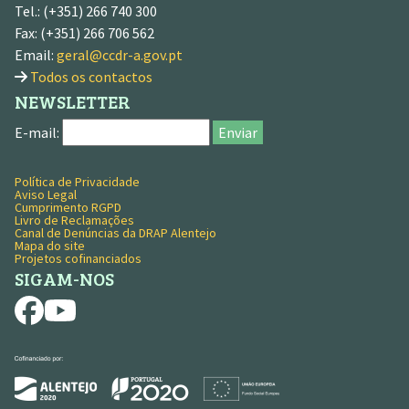
Tel.: (+351) 266 740 300
Fax: (+351) 266 706 562
Email:
geral@ccdr-a.gov.pt
Todos os contactos
NEWSLETTER
E-mail:
Enviar
Política de Privacidade
MENU RODAPÉ
Aviso Legal
Cumprimento RGPD
Livro de Reclamações
Canal de Denúncias da DRAP Alentejo
Mapa do site
Projetos cofinanciados
SIGAM-NOS