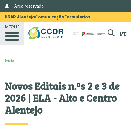
User Account Menu
Passar para o conteúdo principal
Área reservada
Menu Topo
DRAP Alentejo
Comunicação
Formulários
MENU
PT
Início
Novos Editais n.ºs 2 e 3 de
2026 | ELA - Alto e Centro
Alentejo