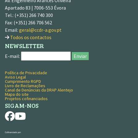
Av. Engenheiro Arantes Oliveira
Apartado 83 | 7006-553 Évora
Tel.: (+351) 266 740 300
Fax: (+351) 266 706 562
Email:
geral@ccdr-a.gov.pt
Todos os contactos
NEWSLETTER
E-mail:
Enviar
Política de Privacidade
MENU RODAPÉ
Aviso Legal
Cumprimento RGPD
Livro de Reclamações
Canal de Denúncias da DRAP Alentejo
Mapa do site
Projetos cofinanciados
SIGAM-NOS