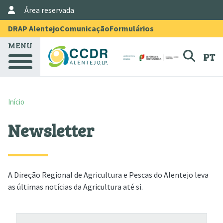
User Account Menu
Passar para o conteúdo principal
Área reservada
Menu Topo
DRAP Alentejo
Comunicação
Formulários
MENU
PT
Início
Newsletter
A Direção Regional de Agricultura e Pescas do Alentejo leva
as últimas notícias da Agricultura até si.