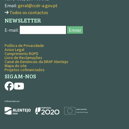
Email:
geral@ccdr-a.gov.pt
Todos os contactos
NEWSLETTER
E-mail:
Enviar
Política de Privacidade
MENU RODAPÉ
Aviso Legal
Cumprimento RGPD
Livro de Reclamações
Canal de Denúncias da DRAP Alentejo
Mapa do site
Projetos cofinanciados
SIGAM-NOS