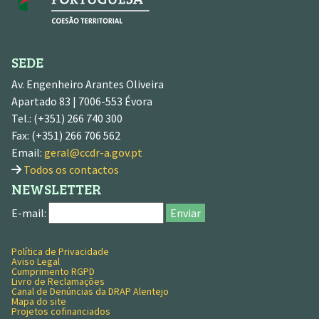
SEDE
Av. Engenheiro Arantes Oliveira
Apartado 83 | 7006-553 Évora
Tel.: (+351) 266 740 300
Fax: (+351) 266 706 562
Email:
geral@ccdr-a.gov.pt
Todos os contactos
NEWSLETTER
E-mail:
Enviar
Política de Privacidade
MENU RODAPÉ
Aviso Legal
Cumprimento RGPD
Livro de Reclamações
Canal de Denúncias da DRAP Alentejo
Mapa do site
Projetos cofinanciados