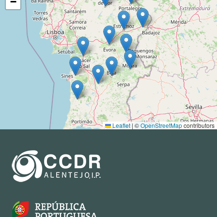
−
Leaflet
|
©
OpenStreetMap
contributors